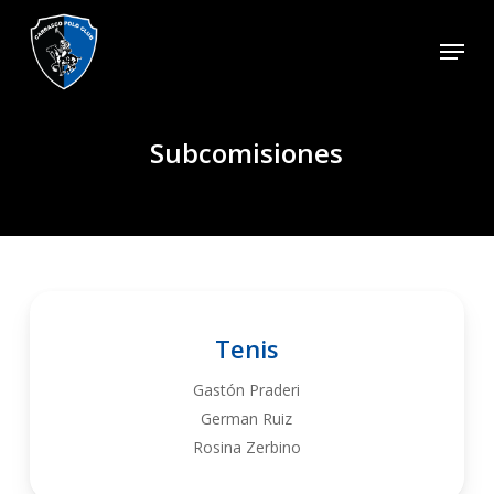
Skip
Menu
to
main
content
Subcomisiones
Tenis
Gastón Praderi
German Ruiz
Rosina Zerbino