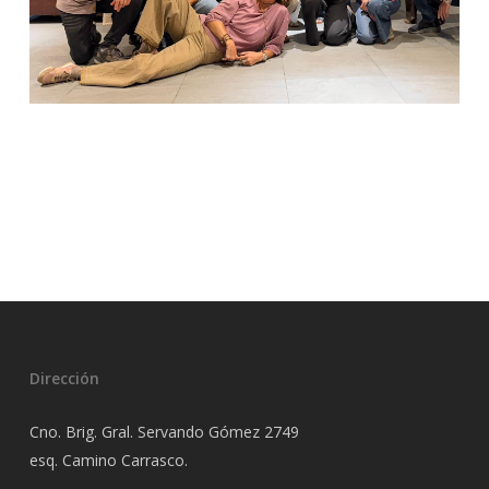
Dirección
Cno. Brig. Gral. Servando Gómez 2749
esq. Camino Carrasco.