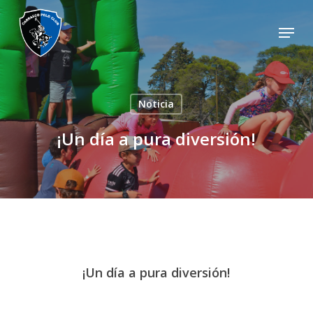
Skip
Menu
to
main
content
Noticia
¡Un día a pura diversión!
¡Un día a pura diversión!