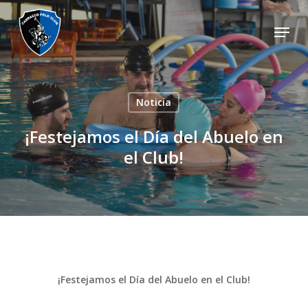
Skip
Menu
to
Close
main
Menu
content
Noticia
¡Festejamos el Día del Abuelo en
el Club!
¡Festejamos el Día del Abuelo en el Club!