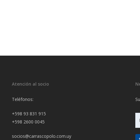
Atención al socio
N
Teléfonos:
Su
+598 93 831 915
+598 2600 0045
socios@carrascopolo.com.uy