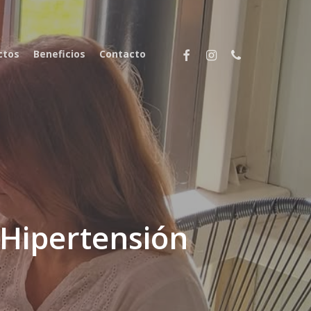
facebook
instagram
phone
ctos
Beneficios
Contacto
 Hipertensión