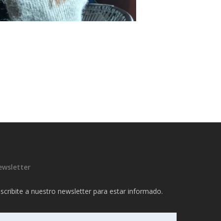
ewsletter
scribite a nuestro newsletter para estar informado.