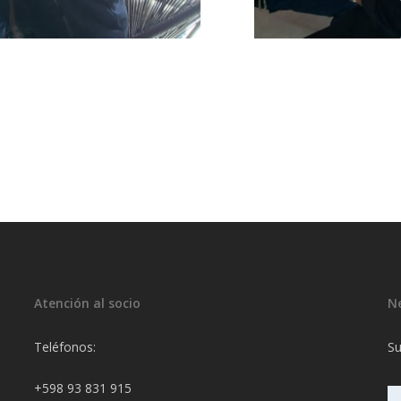
Atención al socio
N
Teléfonos:
Su
+598 93 831 915